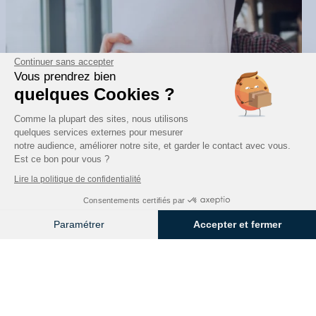
Continuer sans accepter
Vous prendrez bien
quelques Cookies ?
Comme la plupart des sites, nous utilisons
quelques services externes pour mesurer
notre audience, améliorer notre site, et garder le contact avec vous.
Est ce bon pour vous ?
Traitement documentaire en temps réel : comment automatiser et
Lire la politique de confidentialité
fiabiliser vos processus
Consentements certifiés par
Lire l’article
Paramétrer
Accepter et fermer
Axeptio consent
Plateforme de Gestion du Consentement : Personnalisez vos O
Notre plateforme vous permet d'adapter et de gérer vos paramètr