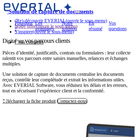
Solution de capture de documents
(Re)-découvrir EVERIAL
(ouvrir le sous-menu)
Pourquoi
Les
Notre
En
Vos
Notre offre
(ouvrir le sous-menu)
?
avantages
solution
résumé
questions
S'inspirer
(ouvrir le sous-menu)
vos parcours clients
Digitalisez
Nous contacter
Pièces d’identité, justificatifs, contrats ou formulaires : leur collecte
ralentit vos parcours entre saisies manuelles, relances et échanges
multiples.
Une solution de capture de documents centralise les documents
reçus, contrôle leur complétude et extrait les informations utiles.
Avec EVERIAL Software, vous réduisez les délais et les erreurs,
tout en sécurisant l’expérience client et la conformité.
Télécharger la fiche produit
Contactez-nous