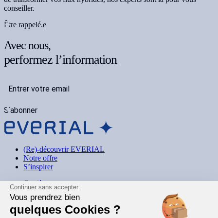
conseiller.
Être rappelé.e
Avec nous,
performez l’information
S'abonner
(Re)-découvrir EVERIAL
Notre offre
S’inspirer
Carrière
Continuer sans accepter
Nos engagements
Vous prendrez bien
Mentions légales
quelques Cookies ?
contact@everial.com