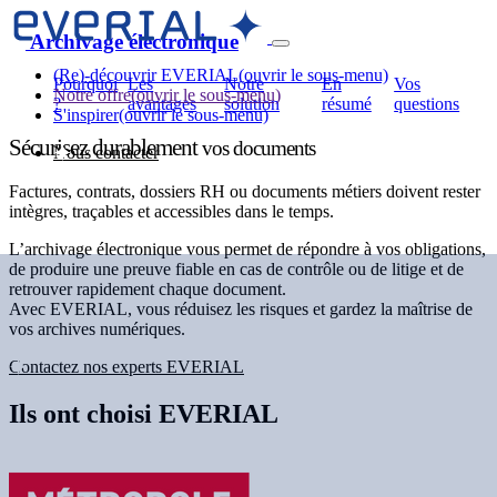
Archivage électronique
(Re)-découvrir EVERIAL
(ouvrir le sous-menu)
Pourquoi
Les
Notre
En
Vos
Notre offre
(ouvrir le sous-menu)
?
avantages
solution
résumé
questions
S'inspirer
(ouvrir le sous-menu)
Sécurisez durablement
vos documents
Nous contacter
Factures, contrats, dossiers RH ou documents métiers doivent rester
intègres, traçables et accessibles dans le temps.
L’archivage électronique vous permet de répondre à vos obligations,
de produire une preuve fiable en cas de contrôle ou de litige et de
retrouver rapidement chaque document.
Avec EVERIAL, vous réduisez les risques et gardez la maîtrise de
vos archives numériques.
Contactez nos experts EVERIAL
Ils ont choisi EVERIAL