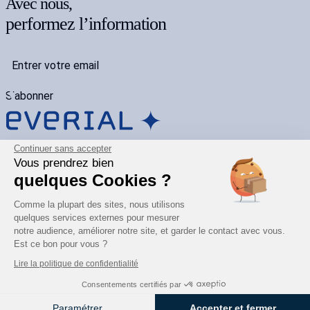
Avec nous,
performez l’information
S'abonner
Continuer sans accepter
(Re)-découvrir EVERIAL
Vous prendrez bien
Notre offre
S’inspirer
quelques Cookies ?
Carrière
Comme la plupart des sites, nous utilisons
Nos engagements
quelques services externes pour mesurer
Mentions légales
notre audience, améliorer notre site, et garder le contact avec vous.
Est ce bon pour vous ?
contact@everial.com
04 72 13 53 00
Lire la politique de confidentialité
1691 Av. de l’Hippodrome,
69140 Rillieux-la-Pape
Consentements certifiés par
Paramétrer
Accepter et fermer