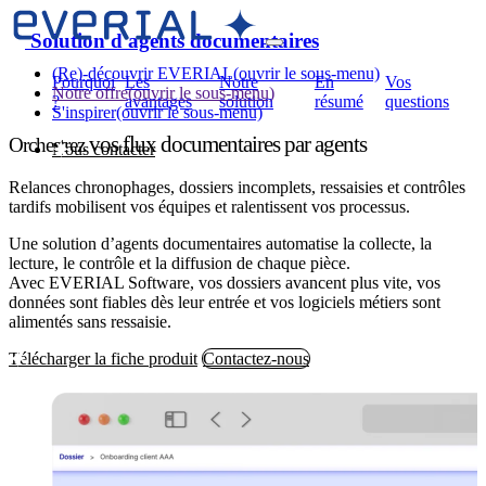
Solution d'agents documentaires
(Re)-découvrir EVERIAL
(ouvrir le sous-menu)
Pourquoi
Les
Notre
En
Vos
Notre offre
(ouvrir le sous-menu)
?
avantages
solution
résumé
questions
S'inspirer
(ouvrir le sous-menu)
vos flux documentaires par agents
Orchestrez
Nous contacter
Relances chronophages, dossiers incomplets, ressaisies et contrôles
tardifs mobilisent vos équipes et ralentissent vos processus.
Une solution d’agents documentaires automatise la collecte, la
lecture, le contrôle et la diffusion de chaque pièce.
Avec EVERIAL Software, vos dossiers avancent plus vite, vos
données sont fiables dès leur entrée et vos logiciels métiers sont
alimentés sans ressaisie.
Télécharger la fiche produit
Contactez-nous