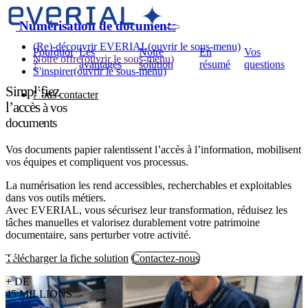
Numérisation de documents
(Re)-découvrir EVERIAL
(ouvrir le sous-menu)
Pourquoi
Les
Notre
En
Vos
Notre offre
(ouvrir le sous-menu)
?
avantages
solution
résumé
questions
S'inspirer
(ouvrir le sous-menu)
Simplifiez
Nous contacter
l’accès
à vos
documents
Vos documents papier ralentissent l’accès à l’information, mobilisent
vos équipes et compliquent vos processus.
La numérisation les rend accessibles, recherchables et exploitables
dans vos outils métiers.
Avec EVERIAL, vous sécurisez leur transformation, réduisez les
tâches manuelles et valorisez durablement votre patrimoine
documentaire, sans perturber votre activité.
Télécharger la fiche solution
Contactez-nous
+ DE
45 MILLIONS