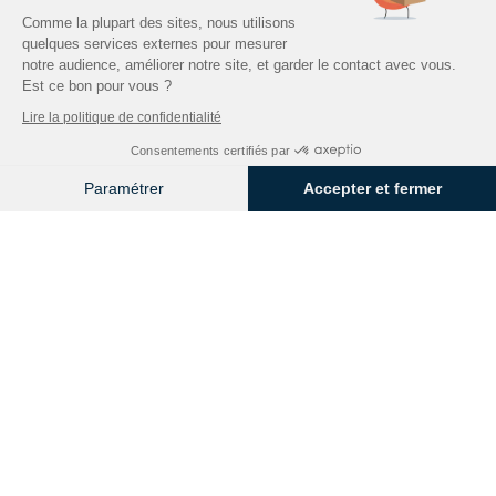
Comme la plupart des sites, nous utilisons
quelques services externes pour mesurer
Besoin d’un
notre audience, améliorer notre site, et garder le contact avec vous.
échange rapide
Est ce bon pour vous ?
Discutons ensemble de vos enjeux de gestion d’information. Qu’il
Lire la politique de confidentialité
s’agisse de fluidifier vos processus, de garantir votre conformité ou
Consentements certifiés par
de transformer vos flux hybrides, nos experts sont là pour vous
conseiller.
Paramétrer
Accepter et fermer
Être rappelé.e
Télécharger la fiche solution
Axeptio consent
Plateforme de Gestion du Consentement : Personnalisez vos O
Avec nous,
performez l’information
Notre plateforme vous permet d'adapter et de gérer vos paramètr
S'abonner
(Re)-découvrir EVERIAL