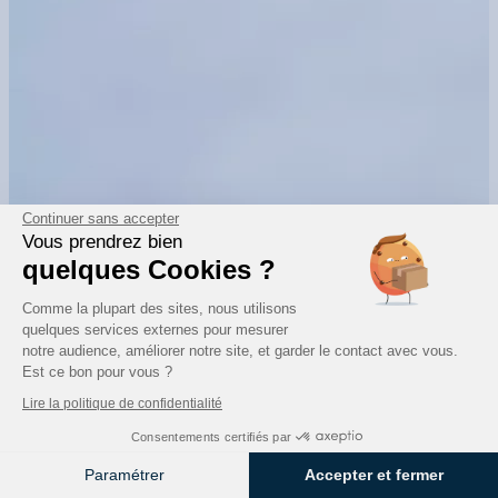
Continuer sans accepter
Vous prendrez bien
quelques Cookies ?
Comme la plupart des sites, nous utilisons
quelques services externes pour mesurer
notre audience, améliorer notre site, et garder le contact avec vous.
Est ce bon pour vous ?
Lire la politique de confidentialité
Lefebvre Dalloz harmonise ses processus RH grâce à la
Consentements certifiés par
digitalisation
Paramétrer
Accepter et fermer
En savoir plus