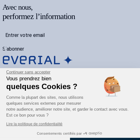
Avec nous,
performez l’information
S'abonner
Continuer sans accepter
Carrière
Vous prendrez bien
Nos engagements
quelques Cookies ?
Mentions légales
contact@everial.com
Comme la plupart des sites, nous utilisons
04 72 13 53 00
quelques services externes pour mesurer
1691 Av. de l’Hippodrome,
notre audience, améliorer notre site, et garder le contact avec vous.
69140 Rillieux-la-Pape
Est ce bon pour vous ?
Lire la politique de confidentialité
Consentements certifiés par