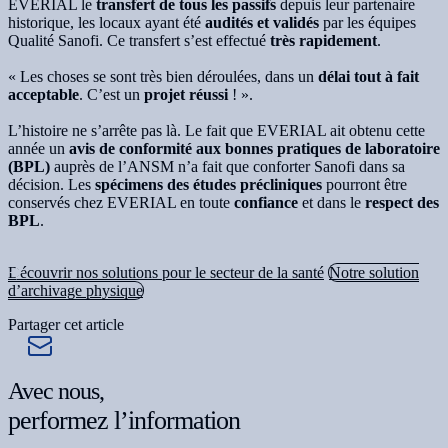
EVERIAL le
transfert de tous les passifs
depuis leur partenaire
historique, les locaux ayant été
audités et validés
par les équipes
Qualité Sanofi. Ce transfert s’est effectué
très rapidement
.
« Les choses se sont très bien déroulées, dans un
délai tout à fait
acceptable
. C’est un
projet réussi
! ».
L’histoire ne s’arrête pas là. Le fait que EVERIAL ait obtenu cette
année un
avis de conformité aux bonnes pratiques de laboratoire
(BPL)
auprès de l’ANSM n’a fait que conforter Sanofi dans sa
décision. Les
spécimens des études précliniques
pourront être
conservés chez EVERIAL en toute
confiance
et dans le
respect des
BPL
.
Découvrir nos solutions pour le secteur de la santé
Notre solution
d’archivage physique
Partager cet article
Avec nous,
performez l’information