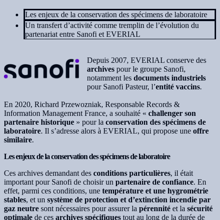
Les enjeux de la conservation des spécimens de laboratoire
Un transfert d’activité comme tremplin de l’évolution du
partenariat entre Sanofi et EVERIAL
Depuis 2007, EVERIAL conserve des
archives
pour le groupe Sanofi,
notamment les
documents industriels
pour Sanofi Pasteur, l’
entité vaccins
.
En 2020, Richard Przewozniak, Responsable Records &
Information Management France, a souhaité «
challenger son
partenaire historique
» pour la
conservation des spécimens de
laboratoire
. Il s’adresse alors à EVERIAL, qui propose une
offre
similaire
.
Les enjeux de la conservation des spécimens de laboratoire
Ces archives demandant des
conditions particulières
, il était
important pour Sanofi de choisir un
partenaire de confiance
. En
effet, parmi ces conditions, une
température et une hygrométrie
stables
, et un
système de protection et d’extinction incendie par
gaz neutre
sont nécessaires pour assurer la
pérennité
et la
sécurité
optimale
de ces
archives spécifiques
tout au long de la durée de