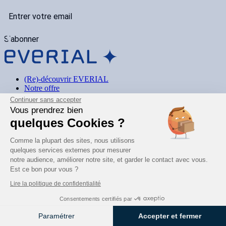
S'abonner
(Re)-découvrir EVERIAL
Notre offre
S’inspirer
Continuer sans accepter
Vous prendrez bien
Carrière
quelques Cookies ?
Nos engagements
Mentions légales
Comme la plupart des sites, nous utilisons
contact@everial.com
quelques services externes pour mesurer
04 72 13 53 00
notre audience, améliorer notre site, et garder le contact avec vous.
1691 Av. de l’Hippodrome,
Est ce bon pour vous ?
69140 Rillieux-la-Pape
Lire la politique de confidentialité
Consentements certifiés par
Paramétrer
Accepter et fermer