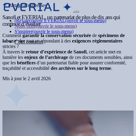
Partage d’expertises
Sanofi et EVERIAL, un partenariat de plus de dix ans qui
(Re)-découvrir EVERIAL
(ouvrir le sous-menu)
continue d’évoluer
Notre offre
(ouvrir le sous-menu)
S'inspirer
(ouvrir le sous-menu)
Comment
garantir la conservation sécurisée
de
spécimens de
laboratoire
tout en répondant à des
exigences réglementaires
Nous contacter
strictes ?
À travers le
retour d’expérience de Sanofi
, cet article met en
lumière les
enjeux de l’archivage
de ces documents sensibles, ainsi
que les
bénéfices
d’un partenariat fiable pour assurer conformité,
traçabilité et accessibilité
des archives sur le long terme
.
Mis à jour le
2 avril 2026