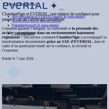
Partage d’expertises
ChamberSign et EVERIAL, une relation de confiance pour
(Re)-découvrir EVERIAL
(ouvrir le sous-menu)
passer le cap de l’archivage numérique
Notre offre
(ouvrir le sous-menu)
S'inspirer
(ouvrir le sous-menu)
Comment garantir l’intégrité, la conformité et
la pérennité des
archives numériques dans un environnement hautement
Nous contacter
réglementé
? Découvrez comment
ChamberSign
a accompagné sa
transformation documentaire
grâce au SAE d’EVERIAL
, dans le
cadre d’un partenariat fondé sur la confiance, la sécurité et
l’expertise.
Publié le
7 mai 2026