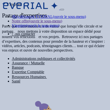
S'inspirer
d'expertises
Partage
(Re)-découvrir EVERIAL
(ouvrir le sous-menu)
Notre offre
(ouvrir le sous-menu)
S'inspirer
(ouvrir le sous-menu)
Parce que l’information n’a de valeur que lorsqu’elle circule et se
partage, nous mettons à votre disposition un espace dédié pour
Nous contacter
nourrir vos réflexions et vos projets. Retrouvez ici nos partages
d’expertises, des contenus pour prendre de la hauteur et s’inspirer :
vidéos, articles, podcasts, témoignages clients… tout ce qui éclaire
vos enjeux et ouvre de nouvelles perspectives.
Administrations publiques et collectivités
Assurance / Mutuelle
Banque
Expertise Comptable
Ressources Humaines
Santé