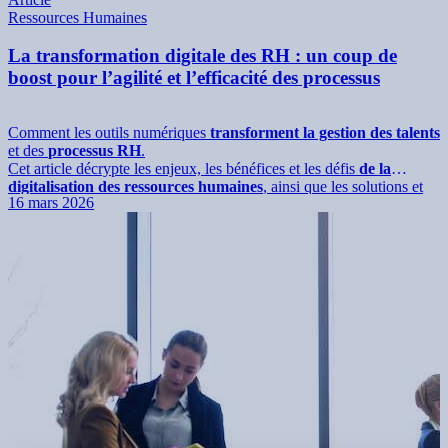
Ressources Humaines
La transformation digitale des RH : un coup de
boost pour l’agilité et l’efficacité des processus
Comment les outils numériques
transforment la gestion des talents
et des
processus RH
.
Cet article décrypte les enjeux, les bénéfices et les défis
de la
digitalisation des ressources humaines
, ainsi que les solutions et
16 mars 2026
bonnes pratiques
pour moderniser les processus RH
, améliorer
l’expérience collaborateur et
renforcer l’efficacité des équipes
.