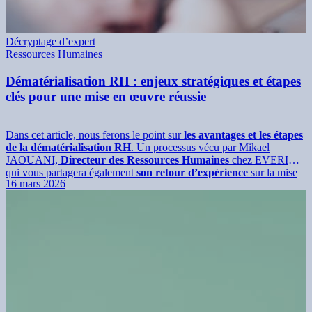
Décryptage d’expert
Ressources Humaines
Dématérialisation RH : enjeux stratégiques et étapes
clés pour une mise en œuvre réussie
Dans cet article, nous ferons le point sur
les avantages et les étapes
de la dématérialisation RH
. Un processus vécu par Mikael
JAOUANI,
Directeur des Ressources Humaines
chez EVERIAL
qui vous partagera également
son retour d’expérience
sur la mise
16 mars 2026
en place d’une
plateforme de dématérialisation
.