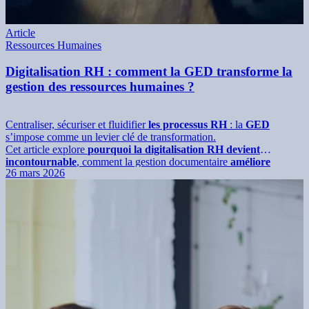
Article
Ressources Humaines
Digitalisation RH : comment la GED transforme la
gestion des ressources humaines ?
Centraliser, sécuriser et fluidifier
les processus RH
: la
GED
s’impose comme un levier clé de transformation.
Cet article explore
pourquoi la digitalisation RH devient
incontournable
, comment la gestion documentaire
améliore
26 mars 2026
l’efficacité
et l’expérience collaborateur, et
quelles étapes suivre
pour déployer une solution performante et
adaptée à votre
organisation
.