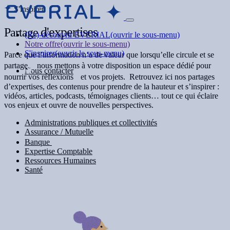
S'inspirer
d'expertises
Partage
(Re)-découvrir EVERIAL
(ouvrir le sous-menu)
Notre offre
(ouvrir le sous-menu)
S'inspirer
(ouvrir le sous-menu)
Parce que l’information n’a de valeur que lorsqu’elle circule et se
partage, nous mettons à votre disposition un espace dédié pour
Nous contacter
nourrir vos réflexions et vos projets. Retrouvez ici nos partages
d’expertises, des contenus pour prendre de la hauteur et s’inspirer :
vidéos, articles, podcasts, témoignages clients… tout ce qui éclaire
vos enjeux et ouvre de nouvelles perspectives.
Administrations publiques et collectivités
Assurance / Mutuelle
Banque
Expertise Comptable
Ressources Humaines
Santé