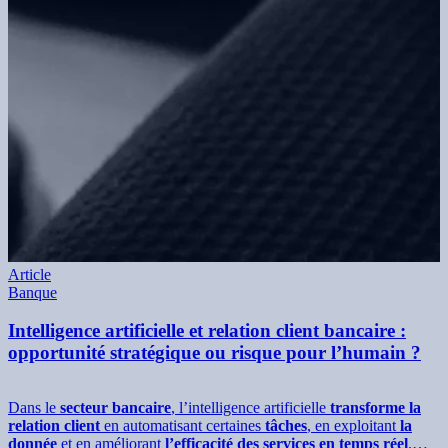
Article
Banque
Intelligence artificielle et relation client bancaire :
opportunité stratégique ou risque pour l’humain ?
Dans le
secteur bancaire
, l’intelligence artificielle
transforme la
relation client
en automatisant certaines
tâches
, en exploitant
la
donnée
et en améliorant
l’efficacité des services en temps réel
.