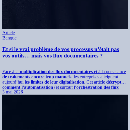
Article
Banque
Et si le vrai problème de vos processus n’était pas
vos outils… mais vos flux documentaires ?
Face à la
multiplication des flux documentaires
et à la persistance
de traitements encore trop manuels
, les entreprises atteignent
aujourd’hui
les limites de leur digitalisation
. Cet article
décrypte
comment l’automatisation
(et surtout
l’orchestration des flux
3 mai 2026
documentaires
dès leur entrée) permet de fiabiliser les données,
fluidifier les processus et
transformer durablement la
performance opérationnelle grâce à l’IA
.