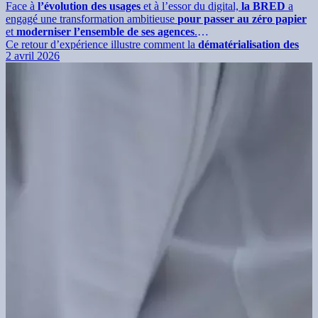
Face à
l’évolution des usages
et à l’essor du digital,
la BRED
a
engagé une transformation ambitieuse
pour passer au zéro papier
et
moderniser l’ensemble de ses agences
.
Ce retour d’expérience illustre comment la
dématérialisation des
2 avril 2026
dossiers clients
, menée à grande échelle
avec un partenaire
expert
, permet de gagner en efficacité, en accessibilité de
l’information et en
qualité de service
, tout en garantissant
sécurité
et
continuité d’activité
.