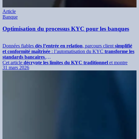
Article
Banque
Optimisation du processus KYC pour les banques
Données fiables
dès l’entrée en relation
, parcours client
simplifié
et conformité maîtrisée
: l’automatisation du KYC
transforme les
standards bancaires
.
Cet article
décrypte les limites du KYC traditionnel
et montre
31 mars 2026
comment son automatisation
permet d’accélérer la vérification des
documents
, réduire les erreurs, améliorer l’expérience client et
renforcer la sécurité, tout en répondant aux
exigences
réglementaires
du secteur.