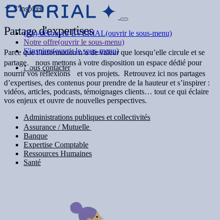
S'inspirer
d'expertises
Partage
(Re)-découvrir EVERIAL
(ouvrir le sous-menu)
Notre offre
(ouvrir le sous-menu)
S'inspirer
(ouvrir le sous-menu)
Parce que l’information n’a de valeur que lorsqu’elle circule et se
partage, nous mettons à votre disposition un espace dédié pour
Nous contacter
nourrir vos réflexions et vos projets. Retrouvez ici nos partages
d’expertises, des contenus pour prendre de la hauteur et s’inspirer :
vidéos, articles, podcasts, témoignages clients… tout ce qui éclaire
vos enjeux et ouvre de nouvelles perspectives.
Administrations publiques et collectivités
Assurance / Mutuelle
Banque
Expertise Comptable
Ressources Humaines
Santé