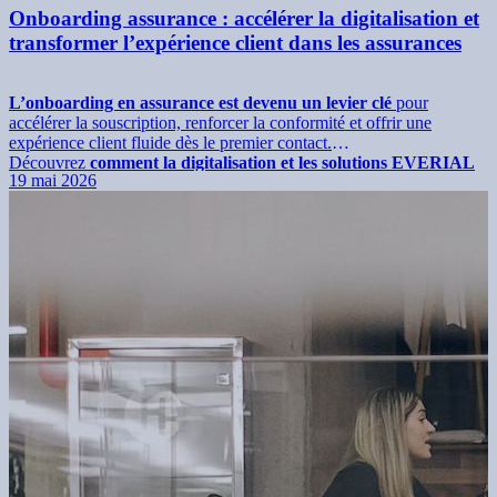
Onboarding assurance : accélérer la digitalisation et
transformer l’expérience client dans les assurances
L’onboarding en assurance est devenu un levier clé
pour
accélérer la souscription, renforcer la conformité et offrir une
expérience client fluide dès le premier contact.
Découvrez
comment la digitalisation et les solutions EVERIAL
19 mai 2026
transforment chaque étape du parcours assuré.